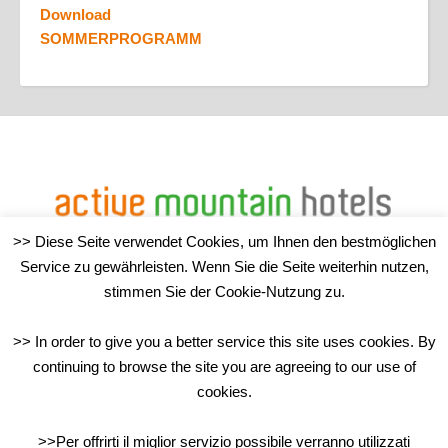
Download
SOMMERPROGRAMM
>> Diese Seite verwendet Cookies, um Ihnen den bestmöglichen
Service zu gewährleisten. Wenn Sie die Seite weiterhin nutzen,
TouristInfo Sand in Taufers/Campo Tures
stimmen Sie der Cookie-Nutzung zu.
>> In order to give you a better service this site uses cookies. By
continuing to browse the site you are agreeing to our use of
Via J.-Jungmann-Str. 8 – 39032 Sand in Taufers/Campo
cookies.
Tures (BZ)
>>Per offrirti il miglior servizio possibile verranno utilizzati