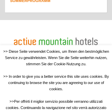
SOMMERPROGRAMM
>> Diese Seite verwendet Cookies, um Ihnen den bestmöglichen
Service zu gewährleisten. Wenn Sie die Seite weiterhin nutzen,
TouristInfo Sand in Taufers/Campo Tures
stimmen Sie der Cookie-Nutzung zu.
>> In order to give you a better service this site uses cookies. By
continuing to browse the site you are agreeing to our use of
Via J.-Jungmann-Str. 8 – 39032 Sand in Taufers/Campo
cookies.
Tures (BZ)
>>Per offrirti il miglior servizio possibile verranno utilizzati
cookies. Continuando la navigazione nel sito verrà autorizzato